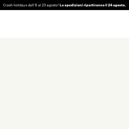
Crash holidays dall’8 al 23 agosto!
Le spedizioni ripartiranno il 24 agosto.