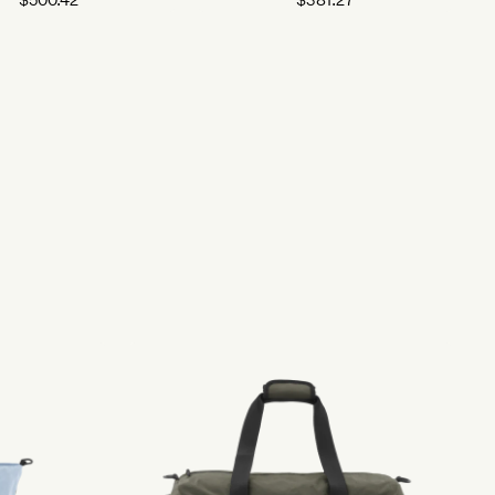
$
500.42
$
381.27