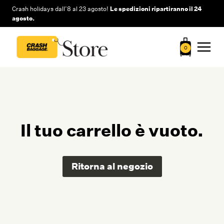
Salta
Crash holidays dall’8 al 23 agosto!
Le spedizioni ripartiranno il 24
al
agosto.
contenuto
0
Il tuo carrello è vuoto.
Ritorna al negozio