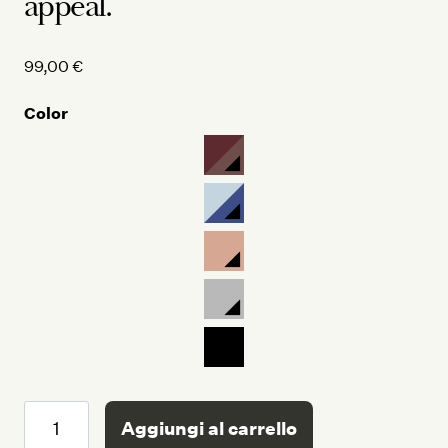
appeal.
99,00
€
Color
Rucksack
Aggiungi al carrello
quantità