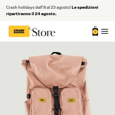
Salta
Le spedizioni
Crash holidays dall’8 al 23 agosto!
al
ripartiranno il 24 agosto.
contenuto
0